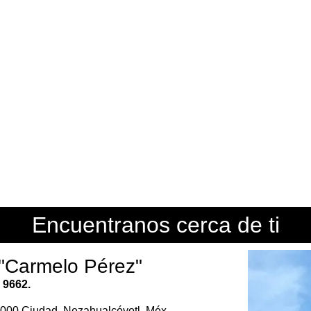
Encuentranos cerca de ti
"Carmelo Pérez"
 9662.
57000 Ciudad. Nezahualcóyotl, Méx.